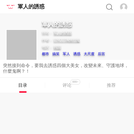
軍人的誘惑
軍人的誘惑
别名：
军人的诱惑
作者：
UNCUT&侠行魔
地区：
韩国
都市
搞笑
军人
诱惑
大尺度
后宫
突然接到命令，要我去誘惑四個大美女，改變未來、守護地球，
什麼鬼啊？！
999+
目录
评论
推荐